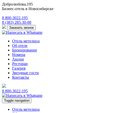
Добролюбова,195
Бизнес-отель в Новосибирске
8 800-3022-195
8 (383) 285-30-00
Заказать звонок
Отель метелица
Об отеле
Бронирование
Номера
Акции
Ресторан
Галерея
Звездные гости
Контакты
8 800-3022-195
Toggle navigation
Отель метелица