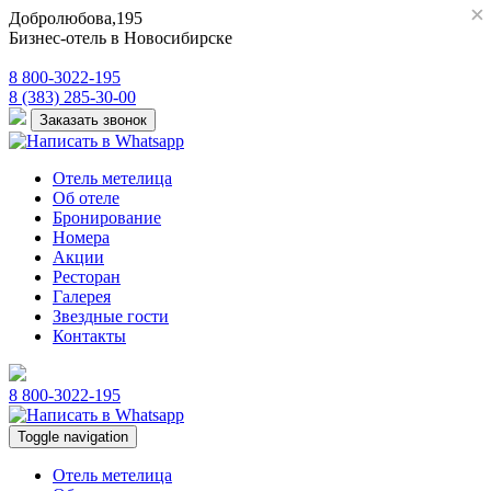
×
×
Добролюбова,195
Бизнес-отель в Новосибирске
8 800-3022-195
8 (383) 285-30-00
Заказать звонок
Отель метелица
Об отеле
Бронирование
Номера
Акции
Ресторан
Галерея
Звездные гости
Контакты
8 800-3022-195
Toggle navigation
Отель метелица