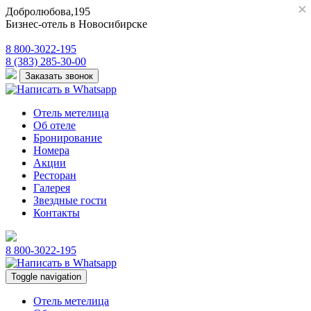
×
×
Добролюбова,195
Бизнес-отель в Новосибирске
8 800-3022-195
8 (383) 285-30-00
Заказать звонок
Отель метелица
Об отеле
Бронирование
Номера
Акции
Ресторан
Галерея
Звездные гости
Контакты
8 800-3022-195
Toggle navigation
Отель метелица