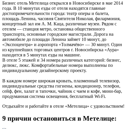
Бизнес отель Метелица открылся в Новосибирске в мае 2014
года. В 10 минутах езды от отеля находятся главные
достопримечательности города: театр оперы и балета,
площадь Ленина, часовня Святителя Николая, филармония,
концертный зал им А. М. Каца, различные музеи. Рядом с
отелем — станция метро, остановка общественного
транспорта, основные городские магистрали. Дорога на
автомобиле до площади Ленина займет 10 минут, до
«Экспоцентра» и аэропорта «Толмачёво» — 30 минут. Один
из крупнейших торговых центров г. Новосибирска «Аура»
находится в 5 минутах езды на машине.
В отеле 5 этажей и 34 номера различных категорий: бизнес,
делюкс, люкс. Комфортабельные номера выполнены по
индивидуальному дизайнерскому проекту.
В каждом номере широкая кровать, плазменный телевизор,
индивидуальные средства гигиены, кондиционер, телефон,
сейф, фен, халат и тапочки, чайник с чаем и кофе, мини-бар,
продуманная система освещения, бесплатный Wi-Fi.
Отдыхайте и работайте в отеле «Метелица» с удовольствием!
9 причин остановиться в Метелице: